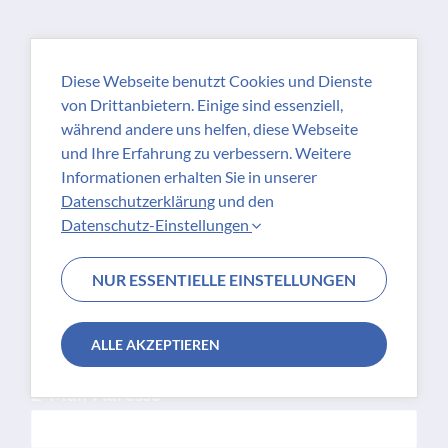
Diese Webseite benutzt Cookies und Dienste
von Drittanbietern. Einige sind essenziell,
während andere uns helfen, diese Webseite
Ihr Name (Vor- und Nachname)
*
und Ihre Erfahrung zu verbessern. Weitere
Informationen erhalten Sie in unserer
Datenschutzerklärung
und den
Name Ihres Geschäfts
*
Datenschutz-Einstellungen
NUR ESSENTIELLE EINSTELLUNGEN
Anschrift Ihres Geschäfts
*
ALLE AKZEPTIEREN
E-Mail-Adresse
*