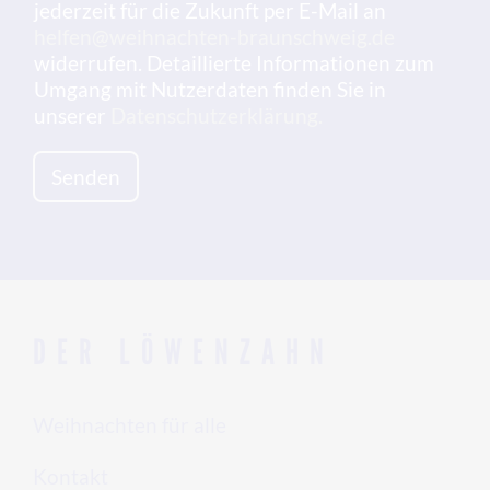
x
jederzeit für die Zukunft per E-Mail an
e
helfen@weihnachten-braunschweig.de
n
widerrufen. Detaillierte Informationen zum
*
Umgang mit Nutzerdaten finden Sie in
unserer
Datenschutzerklärung.
Senden
DER LÖWENZAHN
Weihnachten für alle
Kontakt